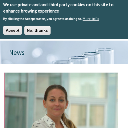
Skip to main content
We use private and and third party cookies on this site to
EN
ES
EU
enhance browing experience
More info
By clicking the Accept button, you agree to us doing so.
Accept
No, thanks
Toggle
News