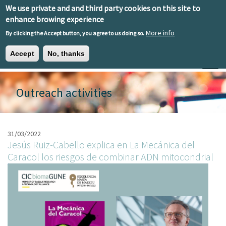
Skip to main content
We use private and and third party cookies on this site to
EN
ES
EU
enhance browing experience
More info
By clicking the Accept button, you agree to us doing so.
Accept
No, thanks
Toggle
Outreach activities
31/03/2022
Jesús Ruiz-Cabello explica en La Mecánica del
Caracol los riesgos de combinar ADN mitocondrial