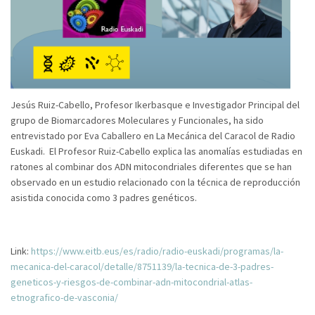
Jesús Ruiz-Cabello, Profesor Ikerbasque e Investigador Principal del
grupo de Biomarcadores Moleculares y Funcionales, ha sido
entrevistado por Eva Caballero en La Mecánica del Caracol de Radio
Euskadi. El Profesor Ruiz-Cabello explica las anomalías estudiadas en
ratones al combinar dos ADN mitocondriales diferentes que se han
observado en un estudio relacionado con la técnica de reproducción
asistida conocida como 3 padres genéticos.
Link:
https://www.eitb.eus/es/radio/radio-euskadi/programas/la-
mecanica-del-caracol/detalle/8751139/la-tecnica-de-3-padres-
geneticos-y-riesgos-de-combinar-adn-mitocondrial-atlas-
etnografico-de-vasconia/