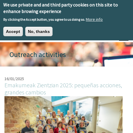
Skip to main content
We use private and and third party cookies on this site to
EN
ES
EU
enhance browing experience
More info
By clicking the Accept button, you agree to us doing so.
Accept
No, thanks
Toggle
Outreach activities
16/01/2025
Emakumeak Zientzian 2025: pequeñas acciones,
grandes cambios